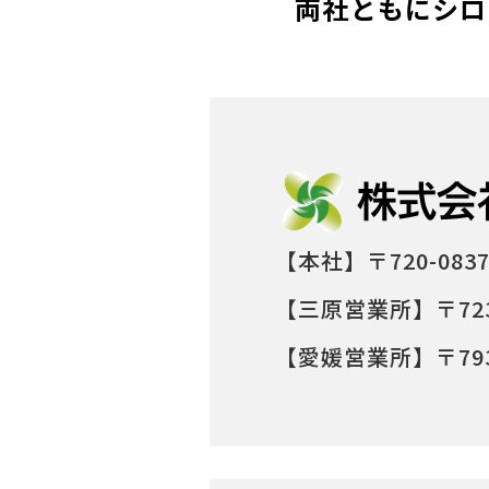
両社ともにシロ
【本社】〒720-08
【三原営業所】〒723
【愛媛営業所】〒793