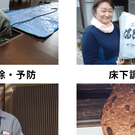
除・予防
床下