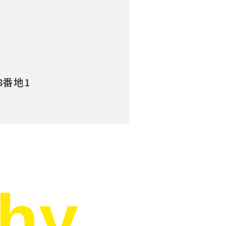
8番地1
phy